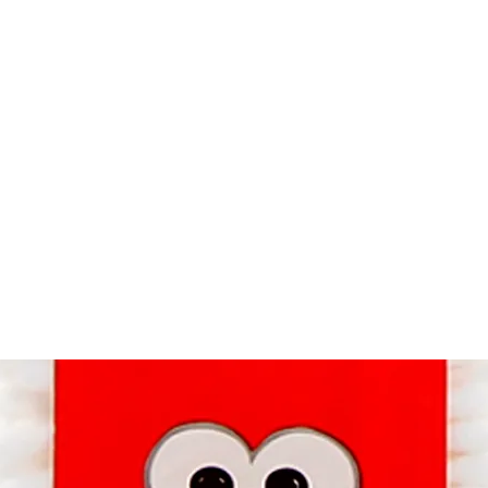
ado Personal
Hogar
Contacto
Tienda
Farmacovigila
aplicadores 2pack caja 200 pzas.