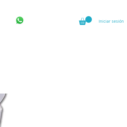
Iniciar sesión
ncia