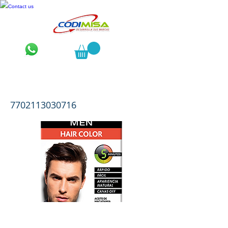
Contact us
Vitane Men Tinte Castaño Oscuro
7702113030716