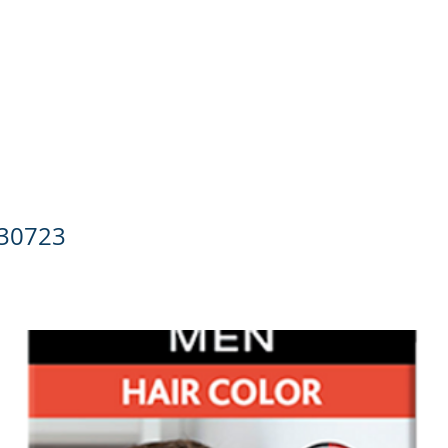
ado Personal
Hogar
Contacto
Tienda
Farmacovigila
 Tinte Castaño Claro
30723