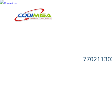
Contact us
Inicio
Cosméticos
Cuid
Vitane Men
77021130