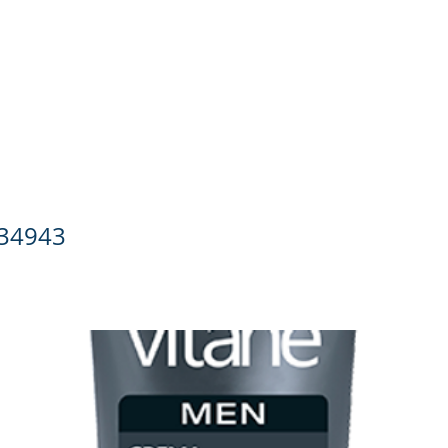
ado Personal
Hogar
Contacto
Tienda
Farmacovigila
 Crema Moldeadora x 150 g
34943