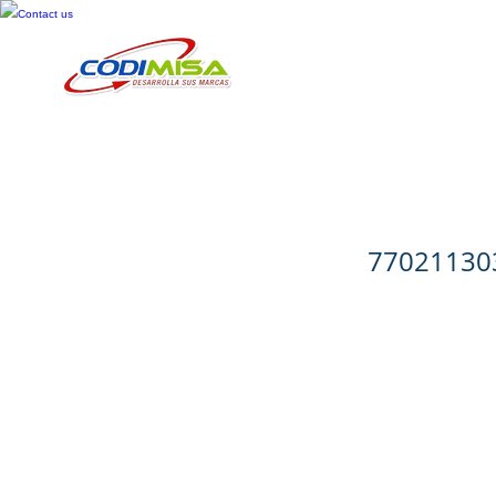
Contact us
Inicio
Cosméticos
Cuid
Vitane Men
77021130