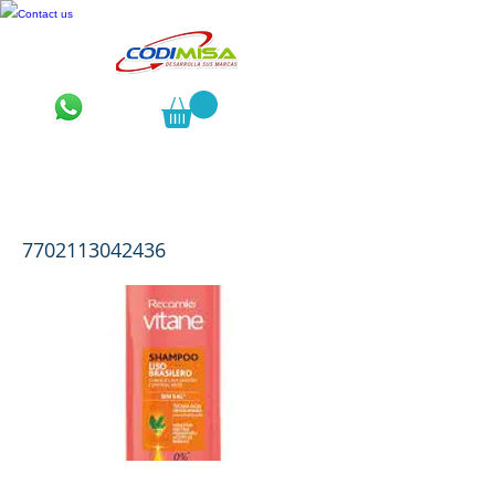
Contact us
Vitane Liso Brasilero Shampoo x
400 mL
7702113042436