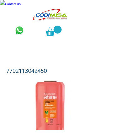
Contact us
Vitane Liso Brasilero Crema de
Peinar x 300 mL
7702113042450