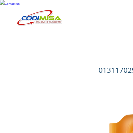
Contact us
Inicio
Cosméticos
Cuid
Toallas Hú
01311702