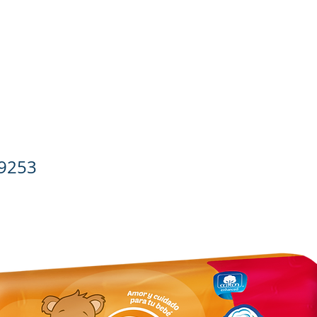
ado Personal
Hogar
Contacto
Tienda
Farmacovigila
medas Classic repuesto 120 pzas.
9253