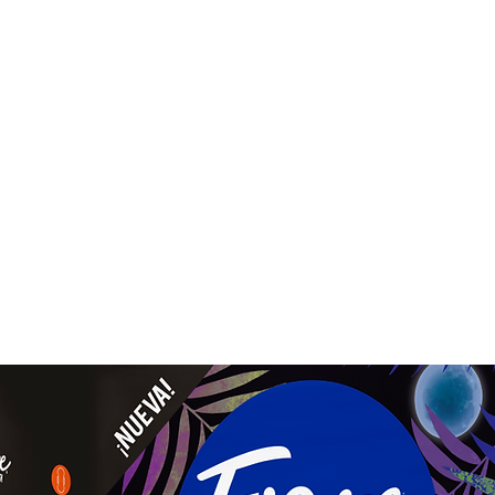
ado Personal
Hogar
Contacto
Tienda
Farmacovigila
menina Fiore Noche 8 pzas.