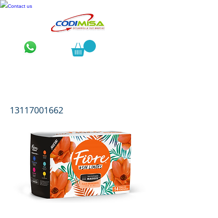
Contact us
Toallas Femenina Fiore con alas 14
pzas.
13117001662