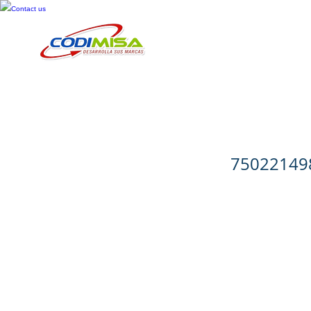
Contact us
Inicio
Cosméticos
Cuid
Prudence S
75022149