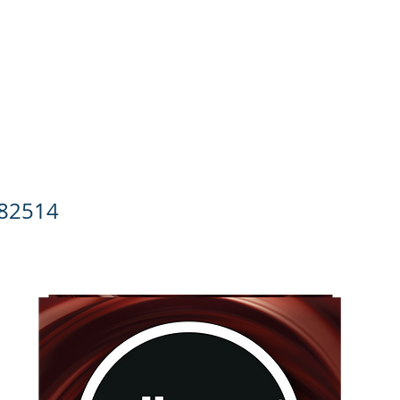
ado Personal
Hogar
Contacto
Tienda
Farmacovigila
abor y Aroma Chocolate
82514