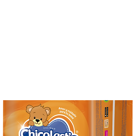
ado Personal
Hogar
Contacto
Tienda
Farmacovigila
icolastic Classic Megapack tallas M a XXG