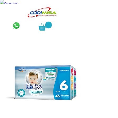
Contact us
Pañales BBtips tallas XG y XXG