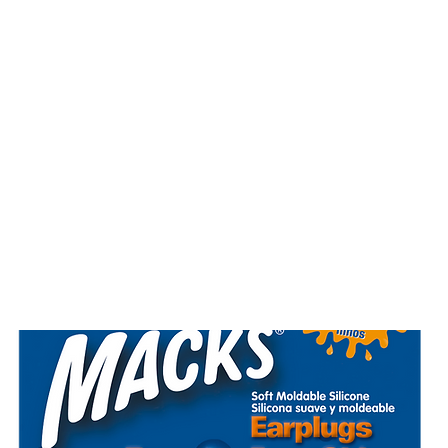
ado Personal
Hogar
Contacto
Tienda
Farmacovigila
nes para oídos