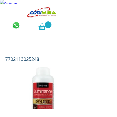
Contact us
Luminance Oxidante en Crema 30
vol
7702113025248