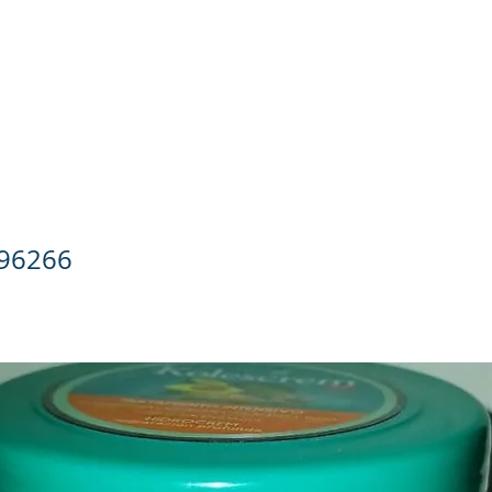
ado Personal
Hogar
Contacto
Tienda
Farmacovigila
Tratamiento Pantenol 300 g
96266