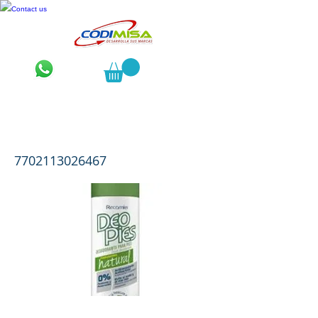
Contact us
Desodorante para pies Deo Pies
Piedralumbre 260 mL
7702113026467