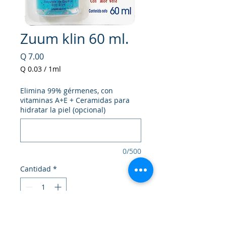
Zuum klin 60 ml.
Precio
Q 7.00
Q 0.03
/
1ml
Q 0.03
por
Elimina 99% gérmenes, con
1
vitaminas A+E + Ceramidas para
Mililitro
hidratar la piel (opcional)
0/500
Cantidad
*
Agregar al carrito