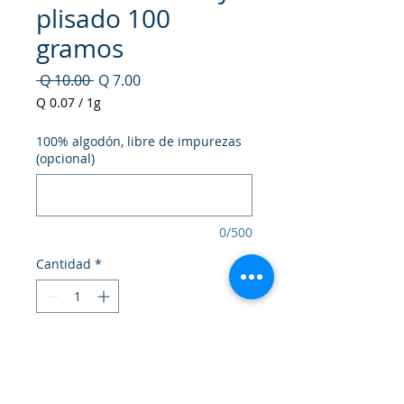
plisado 100
gramos
Precio
Precio
 Q 10.00 
Q 7.00
de
Q 0.07
/
1g
oferta
Q 0.07
por
100% algodón, libre de impurezas
1
(opcional)
Gramo
0/500
Cantidad
*
Agregar al carrito
Realizar compra