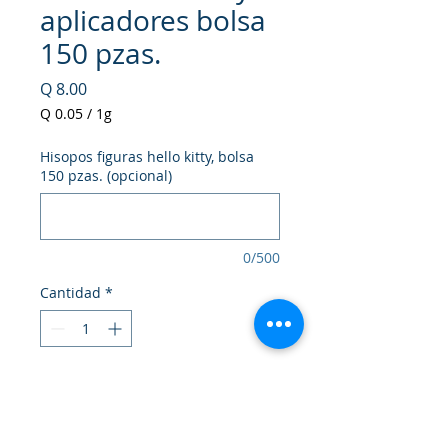
aplicadores bolsa
150 pzas.
Precio
Q 8.00
Q 0.05
/
1g
Q 0.05
por
Hisopos figuras hello kitty, bolsa
1
150 pzas. (opcional)
Gramo
0/500
Cantidad
*
Agregar al carrito
Realizar compra