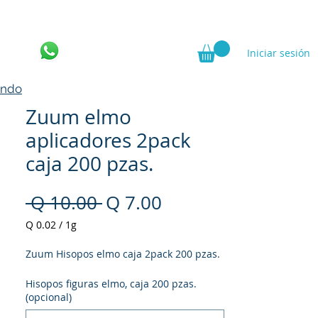
Iniciar sesión
ncia
ando
Zuum elmo
aplicadores 2pack
caja 200 pzas.
Precio
Precio
 Q 10.00 
Q 7.00
de
Q 0.02
/
1g
Q 0.02
oferta
por
Zuum Hisopos elmo caja 2pack 200 pzas.
1
Gramo
Hisopos figuras elmo, caja 200 pzas.
(opcional)