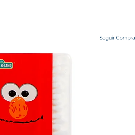
ado Personal
Hogar
Contacto
Tienda
Farmacovigila
Seguir Compr