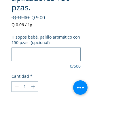
pzas.
Precio
Precio
 Q 10.00 
Q 9.00
de
Q 0.06
/
1g
oferta
Q 0.06
por
Hisopos bebé, palillo aromático con
1
150 pzas. (opcional)
Gramo
0/500
Cantidad
*
Agregar al carrito
Realizar compra