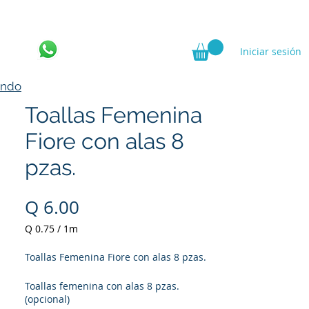
Iniciar sesión
ncia
ando
Toallas Femenina
Fiore con alas 8
pzas.
Precio
Q 6.00
Q 0.75
/
1m
Q 0.75
por
Toallas Femenina Fiore con alas 8 pzas.
1
Metro
Toallas femenina con alas 8 pzas.
(opcional)