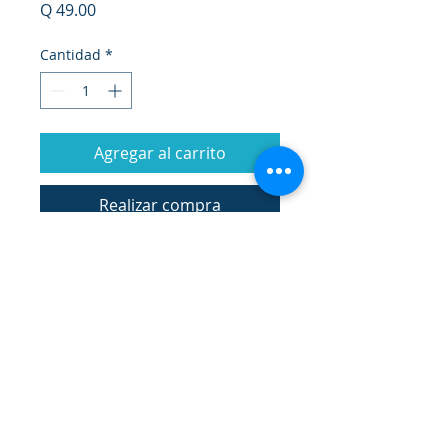
Precio
Q 49.00
Cantidad
*
Agregar al carrito
Realizar compra
Ventajas:
Mayor sensibilidad y
resistencia.
Hipoalergénico.
Transparente, extrasuave,
inodoro.
Seguir Comprando
Compatible con cualquier tipo
de lubricante.
CODIMISA © 2020. By 17/7 Marketing