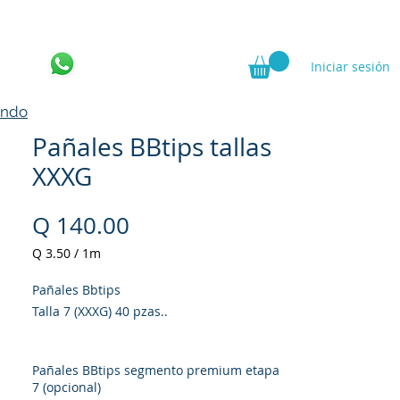
Iniciar sesión
ncia
ando
Pañales BBtips tallas
XXXG
Precio
Q 140.00
Q 3.50
/
1m
Q 3.50
por
Pañales Bbtips
1
Talla 7 (XXXG) 40 pzas..
Metro
Pañales BBtips segmento premium etapa
7 (opcional)