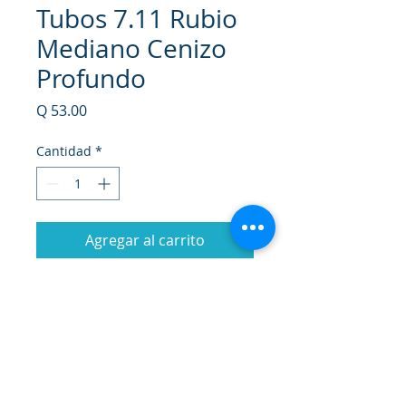
Tubos 7.11 Rubio
Mediano Cenizo
Profundo
Precio
Q 53.00
Cantidad
*
Agregar al carrito
Realizar compra
Coloración capilar permanente en
crema que proporciona una
completa protección al cabello
durante la coloración, su tubo de