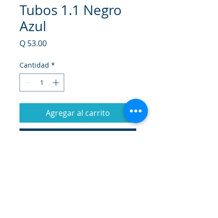
Tubos 1.1 Negro
Azul
Precio
Q 53.00
Cantidad
*
Agregar al carrito
Realizar compra
Coloración capilar permanente en
crema que proporciona una
completa protección al cabello
durante la coloración, su tubo de
color esta enriquecida con cera y