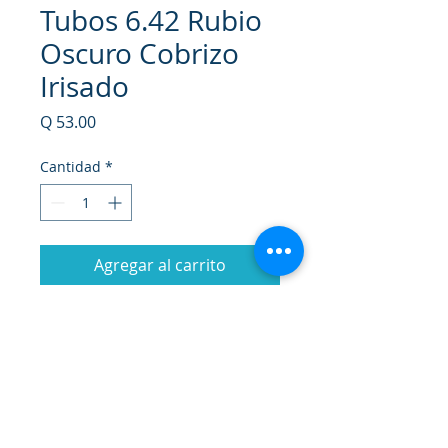
Tubos 6.42 Rubio
Oscuro Cobrizo
Irisado
Precio
Q 53.00
Cantidad
*
Agregar al carrito
Realizar compra
Coloración capilar permanente en
crema que proporciona una
completa protección al cabello
durante la coloración, su tubo de