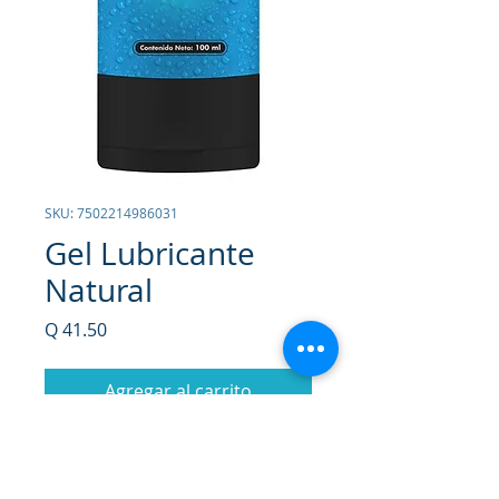
SKU: 7502214986031
Gel Lubricante
Natural
Precio
Q 41.50
Agregar al carrito
Realizar compra