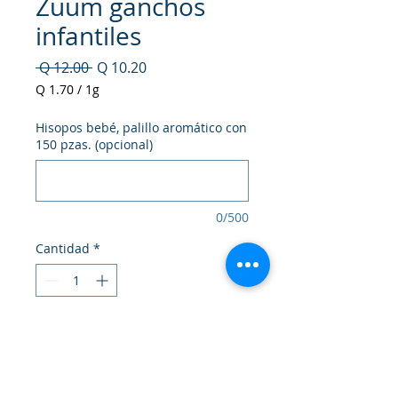
Zuum ganchos
infantiles
Precio
Precio
 Q 12.00 
Q 10.20
de
Q 1.70
/
1g
oferta
Q 1.70
por
Hisopos bebé, palillo aromático con
1
150 pzas. (opcional)
Gramo
0/500
Cantidad
*
Agregar al carrito
Realizar compra