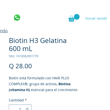
Iniciar sesión
ncia
ando
Biotin H3 Gelatina
600 mL
SKU: 7410062001779
Precio
Q 28.00
Biotin está formulado con HAIR PLUS
COMPLEX®; grupo de activos,
Biotina
(vitamina H)
esencial para el crecimiento
del cabello y Ácido Oleanólico que
Cantidad
*
detiene la influencia de la DHT.