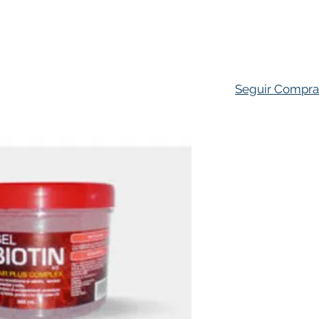
ado Personal
Hogar
Contacto
Tienda
Farmacovigila
Seguir Compr