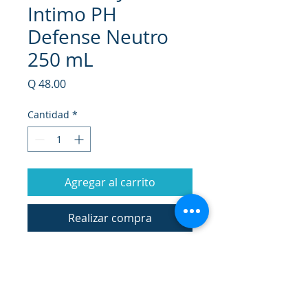
Intimo PH
Defense Neutro
250 mL
Precio
Q 48.00
Cantidad
*
Agregar al carrito
Realizar compra
Limpia suavemente la zona íntima
femenina gracias a su fórmula
antibacterial, hipoalergénica, extra
suave, libre de parabenos y