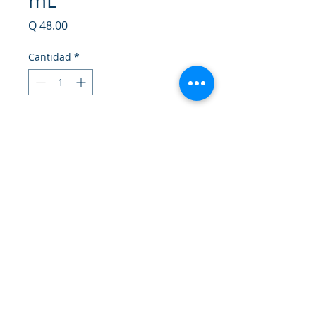
mL
Precio
Q 48.00
Cantidad
*
Agregar al carrito
Realizar compra
Concede una delicada limpieza a tu
zona íntima; dejando una
sensación calmante gracias a su
fórmula suave enriquecida con
ácido láctico, manzanilla y
Modo de uso
caléndula.
Modo de empleo: Aplicar una