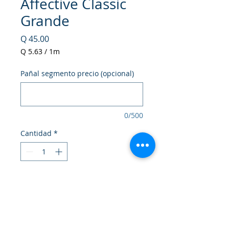
Affective Classic
Grande
Precio
Q 45.00
Q 5.63
/
1m
Q 5.63
por
Pañal segmento precio (opcional)
1
Metro
0/500
Cantidad
*
Agregar al carrito
Realizar compra