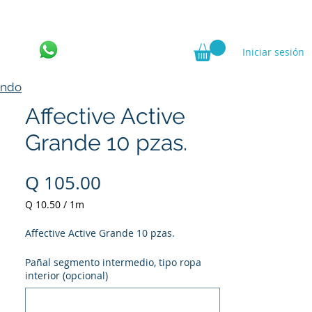
Iniciar sesión
ncia
ando
Affective Active
Grande 10 pzas.
Precio
Q 105.00
Q 10.50
/
1m
Q 10.50
por
Affective Active Grande 10 pzas.
1
Metro
Pañal segmento intermedio, tipo ropa
interior (opcional)