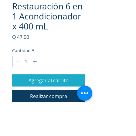
Restauración 6 en
1 Acondicionador
x 400 mL
Precio
Q 47.00
Cantidad
*
Agregar al carrito
Realizar compra
Cóctel innovador con las bondades
de los Aceites de Coco, Argán,
Macadamia, Monoi de Tahití y
Médula de Bambú, ingredientes