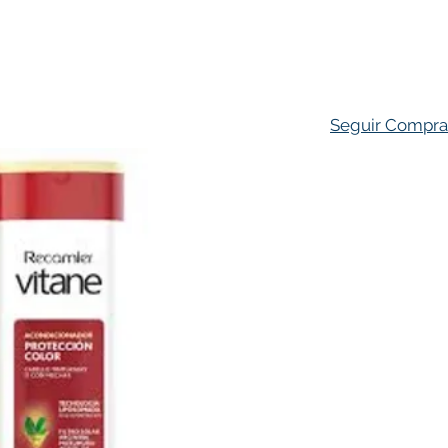
ado Personal
Hogar
Contacto
Tienda
Farmacovigila
Seguir Compr