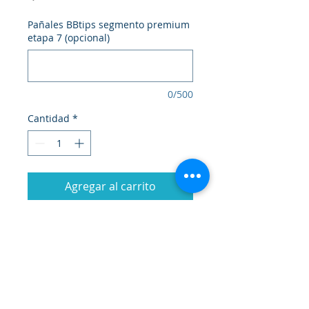
oferta
Q 3.85
por
Pañales BBtips segmento premium
1
etapa 7 (opcional)
Metro
0/500
Cantidad
*
Agregar al carrito
Realizar compra
Pañales Bbtips
Tallas 4, 5 y 6 (G, XG y XXG) 80 pzas..