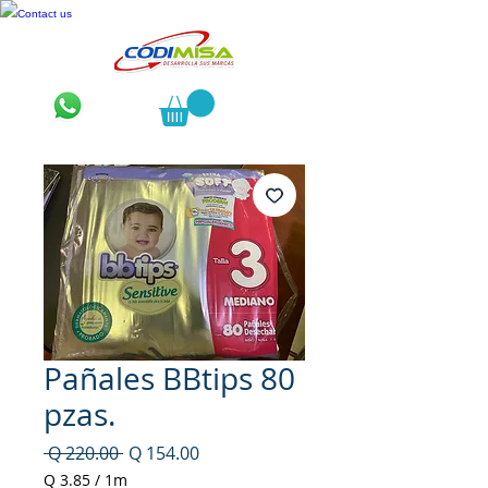
Contact us
Pañales BBtips 80
pzas.
Precio
Precio
 Q 220.00 
Q 154.00
de
Q 3.85
/
1m