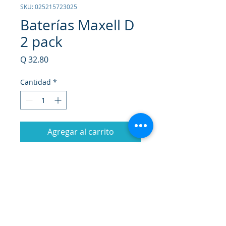
SKU: 025215723025
Baterías Maxell D
2 pack
Precio
Q 32.80
Cantidad
*
Agregar al carrito
Realizar compra
Baterías alcalinas AA x 2 Máximo
Poder.
Máxima Duración.
Baterías alcalinas de alta calidad y